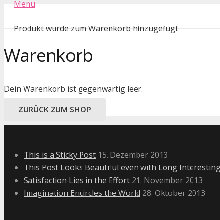
Menü
Produkt
wurde zum Warenkorb hinzugefügt
Warenkorb
Dein Warenkorb ist gegenwärtig leer.
ZURÜCK ZUM SHOP
Neueste Beiträge
This is a Sticky Post
15. Dezember 2013
This Post Looks Beautiful even with Long Interesting
Satisfaction Lies in the Effort
21. November 2013
Imagination Encircles the World
28. Oktober 2013